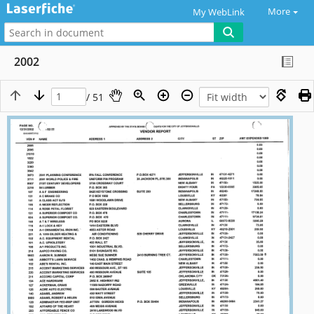
More
My WebLink
2002
/ 51