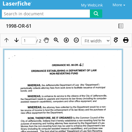
More
My WebLink
1998-OR-61
/ 2