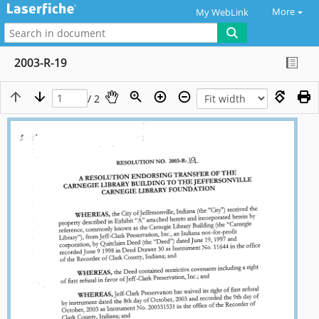
More
My WebLink
2003-R-19
/ 2