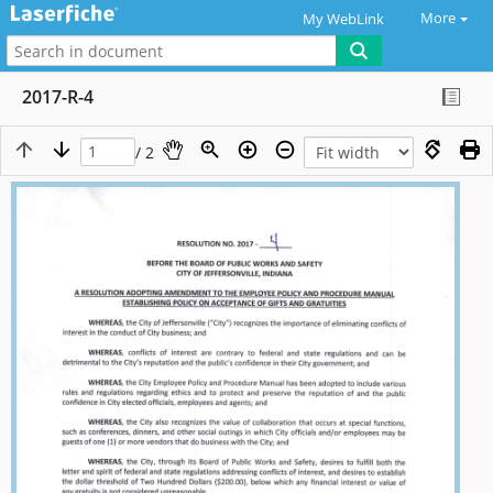
More
My WebLink
2017-R-4
/ 2