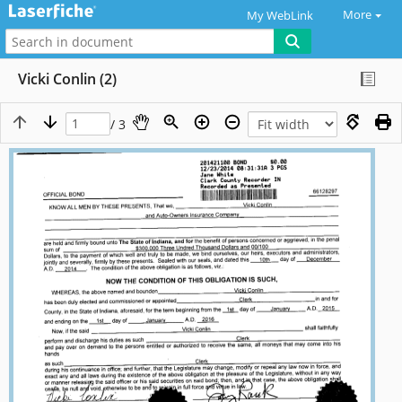
More
My WebLink
Vicki Conlin (2)
/ 3