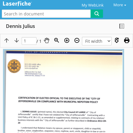
More
My WebLink
Dennis Julius
/ 1