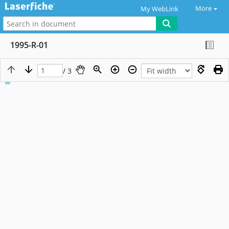
More
My WebLink
1995-R-01
/ 3